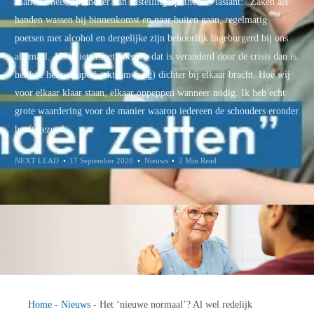
Manon Snels, apotheker van Instellingsapotheek Vlaslant: “Zaken als
handen wassen bij binnenkomst en naar buiten gaan, regelmatig
poetsen met alcohol en dergelijke zijn behoorlijk ingeburgerd bij ons
allemaal. Als ik iets moet noemen dat is veranderd door de crisis dan is
het hoe het ons apotheekteam (nog) dichter bij elkaar bracht. Hoe wij
voor elkaar klaar staan, elkaar oppeppen wanneer nodig. Ik heb echt
grote waardering voor de manier waarop iedereen de schouders eronder
heeft gezet.”
NEXT LEAD
17 September 2020
Nieuws
2 Min Read
Home
-
Nieuws
-
Het ‘nieuwe normaal’? Al wel redelijk