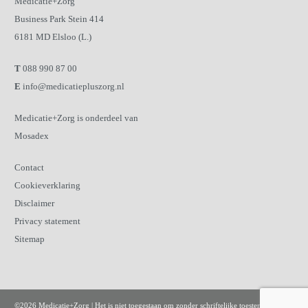
Medicatie+Zorg
Business Park Stein 414
6181 MD Elsloo (L.)
T
088 990 87 00
E
info@medicatiepluszorg.nl
Medicatie+Zorg is onderdeel van
Mosadex
Contact
Cookieverklaring
Disclaimer
Privacy statement
Sitemap
©2026 Medicatie+Zorg | Het is niet toegestaan om zonder schriftelijke toestemming van