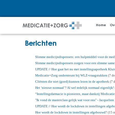
Home
Ov
Berichten
Slimme medicijndispensers: een hulpmiddel voor de medi
Slimme medicijndispensers zorgen voor een slimme sam
UPDATE // Hoe gaat het nu met instellingsapotheek Klui
Medicatie+Zorg ondersteunt bij WLZ-vraagstukken
(7 d
Cliënten die niet (goed) kunnen lezen in de apotheek
(7 
Het ‘nieuwe normaal’? Al wel redelijk normaal eigenlijk!
“Instellingsfarmacie is pionieren, maar dankzij Medicati
"Ik vond de masterclass gelijk wat voor ons" - Jacquelie
UPDATE // Hoe wordt de lockdown in instellingen afge
Hoe wordt de lockdown in instellingen afgebouwd?
(15 