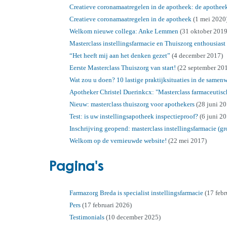
Creatieve coronamaatregelen in de apotheek: de apotheek
Creatieve coronamaatregelen in de apotheek
(1 mei 2020
Welkom nieuwe collega: Anke Lemmen
(31 oktober 2019
Masterclass instellingsfarmacie en Thuiszorg enthousias
“Het heeft mij aan het denken gezet”
(4 december 2017)
Eerste Masterclass Thuiszorg van start!
(22 september 20
Wat zou u doen? 10 lastige praktijksituaties in de samen
Apotheker Christel Duerinkcx: "Masterclass farmaceutisch
Nieuw: masterclass thuiszorg voor apothekers
(28 juni 2
Test: is uw instellingsapotheek inspectieproof?
(6 juni 2
Inschrijving geopend: masterclass instellingsfarmacie (gr
Welkom op de vernieuwde website!
(22 mei 2017)
Pagina's
Farmazorg Breda is specialist instellingsfarmacie
(17 febr
Pers
(17 februari 2026)
Testimonials
(10 december 2025)