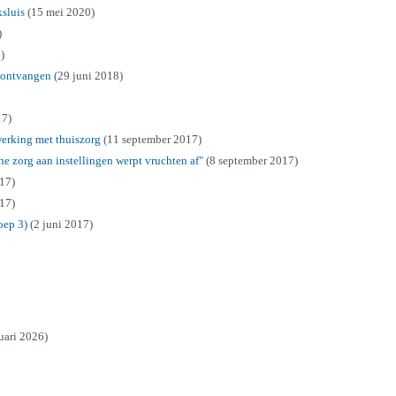
sluis
(15 mei 2020)
)
)
t ontvangen
(29 juni 2018)
17)
werking met thuiszorg
(11 september 2017)
e zorg aan instellingen werpt vruchten af"
(8 september 2017)
017)
017)
oep 3)
(2 juni 2017)
uari 2026)