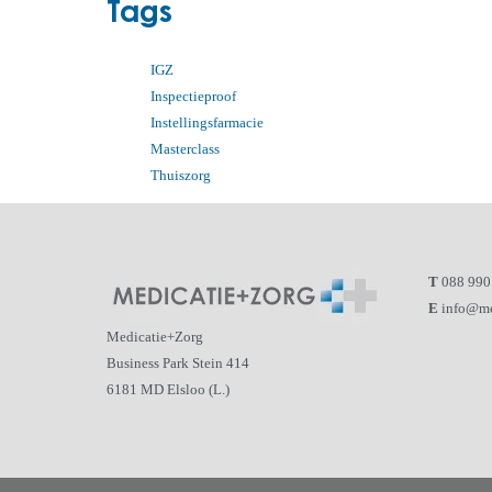
Tags
IGZ
Inspectieproof
Instellingsfarmacie
Masterclass
Thuiszorg
T
088 990
E
info@me
Medicatie+Zorg
Business Park Stein 414
6181 MD Elsloo (L.)