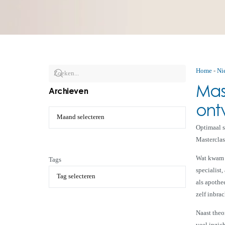
Home
-
Ni
Mast
Archieven
ont
Optimaal s
Masterclas
Wat kwam e
Tags
specialist
als apothe
zelf inbra
Naast theo
veel inzic