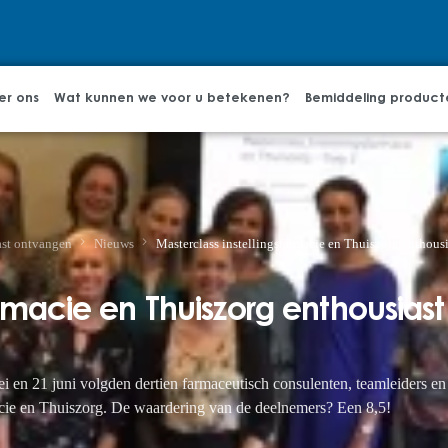
er ons
Wat kunnen we voor u betekenen?
Bemiddeling product
ast ontvangen
Nieuws
Masterclass instellingsfarmacie en Thuiszorg enthousi
armacie en Thuiszorg enthousiast
en 21 juni volgden dertien farmaceutisch consulenten, teamleiders en
macie en Thuiszorg. De waardering van de deelnemers? Een 8,5!