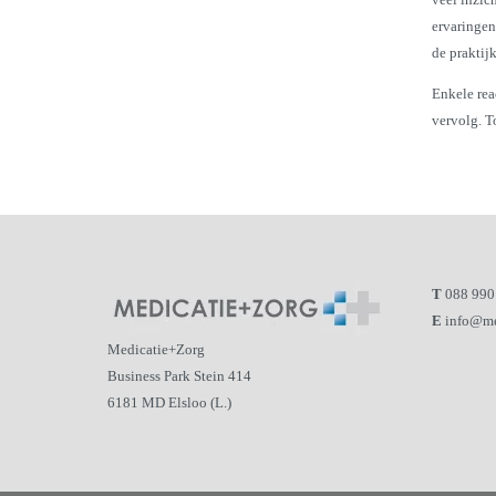
ervaringen
de praktij
Enkele rea
vervolg. T
T
088 990
E
info@me
Medicatie+Zorg
Business Park Stein 414
6181 MD Elsloo (L.)