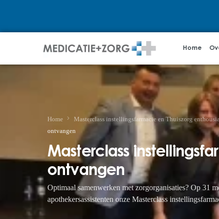
Home
Ov
Home
Masterclass instellingsfarmacie en Thuiszorg enthousi
ontvangen
Masterclass instellingsf
ontvangen
Optimaal samenwerken met zorgorganisaties? Op 31 mei 
apothekersassistenten onze Masterclass instellingsfar