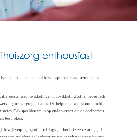
Thuiszorg enthousiast
isch consulenten, teamleiders en apothekersassistenten onze
tie, eerste lijnontwikkelingen, ontwikkeling tot farmaceutisch
nwerking met zorgorganisaties. Dit helpt om uw deskundigheid
nisaties. Ook speelden we in op onderwerpen die de deelnemers
uis besproken.
ij de wijkverpleging of instellingsapotheek. Deze ervaring gaf
ingen was er tijdens de lesdagen ruimte voor het uitwisselen van