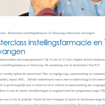
euws
-
Masterclass instellingsfarmacie en Thuiszorg enthousiast ontvangen
erclass instellingsfarmacie en 
vangen
amenwerken met zorgorganisaties? Op 31 mei en 21 juni volgden dertien farmaceut
s instellingsfarmacie en Thuiszorg. De waardering van de deelnemers? Een 8,5!
r voorbij tijdens de masterclass? Wet- en regelgeving, samenwerking en communica
, audits, impact AVG… Allerlei onderwerpen waar u mee te maken krijgt in de same
ek zo goed mogelijk neer te zetten en uit te oefenen in samenwerking met zorgorga
chten en zijn de laatste ontwikkelingen in zorgland zoals het programma Langer Th
rie was er ook de praktijk. Tussen de twee lesdagen in liepen de deelnemers stage b
ht in het handelen van de wijkverpleging en/of zorginstelling. Naast de stage ervar