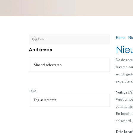
Home
-
Ni
Nie
Archieven
Na de zome
leveren aa
wordt grot
expert te 
Tags
Veilige Pr
Weet u hoe
communicat
En houdt u
antwoord.
Drie locat