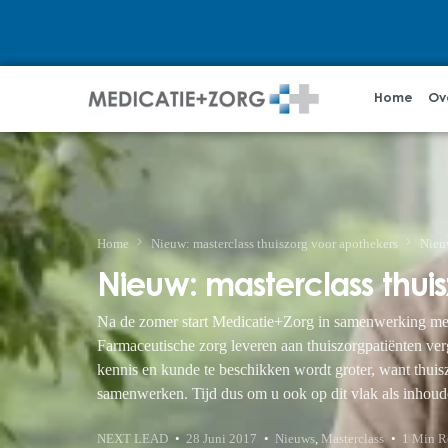
Home
Ov
Home
Nieuw: masterclass thuiszorg voor apothekers
Nieu
Nieuw: masterclass thui
Na de zomer start Medicatie+Zorg in samenwerking met
Farmaceutische zorg leveren aan thuiszorgpatiënten ve
kennis en kunde te beschikken wordt groter, want thuisz
samenwerken. Tijd dus om u ook op dit vlak als inhoude
NEXT LEAD
28 Juni 2017
Nieuws
,
Masterclass
1 Min R