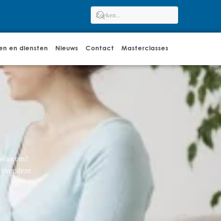
en en diensten
Nieuws
Contact
Masterclasses
. Waarom?
 over deze