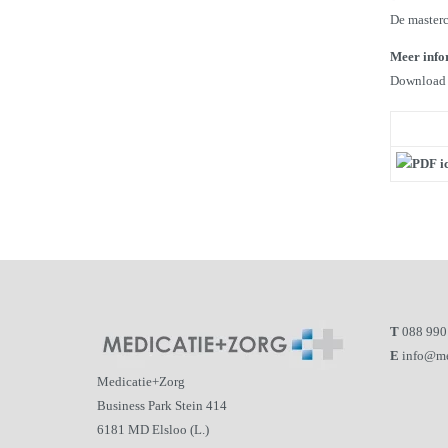
De masterc
Meer info
Download d
T
088 990
E
info@me
Medicatie+Zorg
Business Park Stein 414
6181 MD Elsloo (L.)