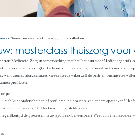
euws
-
Nieuw: masterclass thuiszorg voor apothekers
uw: masterclass thuiszorg voor
r start Medicatie+Zorg in samenwerking met het Instituut voor Medicijngebruik e
n thuiszorgpatiënten vergt extra kennis en afstemming. De noodzaak voor lokale 
er, want thuiszorgorganisaties kiezen steeds vaker zelf de partijen waarmee ze will
kunnen profileren.
incipes
 u zich kunt onderscheiden of profileren ten opzichte van andere apotheken? Heef
ie met de thuiszorg? Voldoet u aan de gestelde eisen?
 tegelijkertijd de processen in uw apotheek beheersbaar? Weet u hoe te handelen v
ies