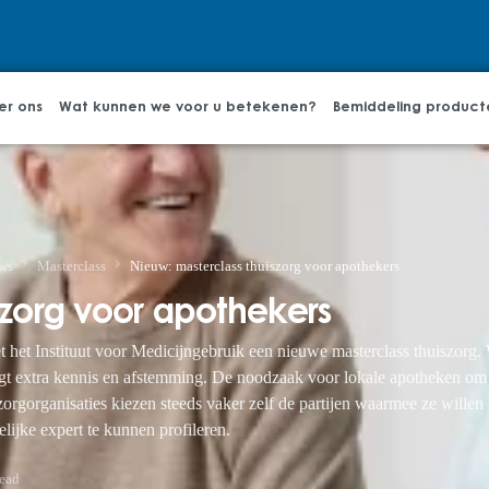
er ons
Wat kunnen we voor u betekenen?
Bemiddeling product
ws
Masterclass
Nieuw: masterclass thuiszorg voor apothekers
szorg voor apothekers
 het Instituut voor Medicijngebruik een nieuwe masterclass thuiszorg
rgt extra kennis en afstemming. De noodzaak voor lokale apotheken om
orgorganisaties kiezen steeds vaker zelf de partijen waarmee ze willen
lijke expert te kunnen profileren.
ead