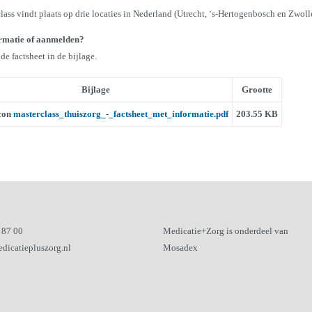
lass vindt plaats op drie locaties in Nederland (Utrecht, ‘s-Hertogenbosch en Zwoll
rmatie of aanmelden?
e factsheet in de bijlage.
Bijlage
Grootte
masterclass_thuiszorg_-_factsheet_met_informatie.pdf
203.55 KB
 87 00
Medicatie+Zorg is onderdeel van
dicatiepluszorg.nl
Mosadex