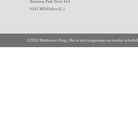
Business Park Stein 414
6181 MD Elsloo (L.)
©2026 Medicatie+Zorg | Het is niet toegestaan om zonder schrifte