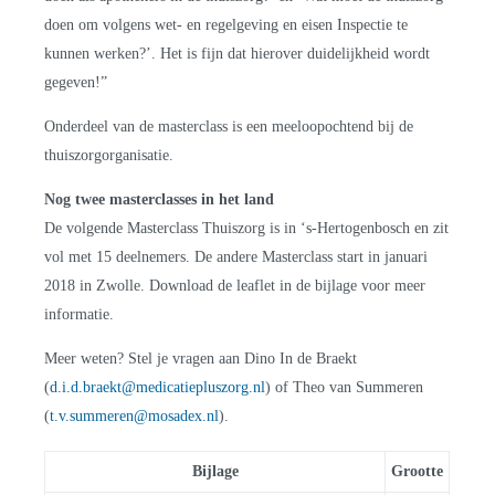
doen om volgens wet- en regelgeving en eisen Inspectie te
kunnen werken?’. Het is fijn dat hierover duidelijkheid wordt
gegeven!”
Onderdeel van de masterclass is een meeloopochtend bij de
thuiszorgorganisatie.
Nog twee masterclasses in het land
De volgende Masterclass Thuiszorg is in ‘s-Hertogenbosch en zit
vol met 15 deelnemers. De andere Masterclass start in januari
2018 in Zwolle. Download de leaflet in de bijlage voor meer
informatie.
Meer weten? Stel je vragen aan Dino In de Braekt
(
d.i.d.braekt@medicatiepluszorg.nl
) of Theo van Summeren
(
t.v.summeren@mosadex.nl
).
Bijlage
Grootte