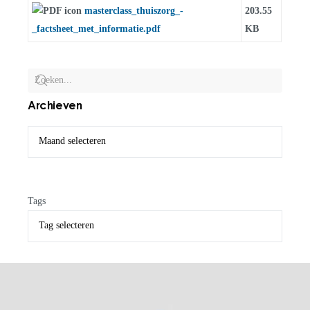
masterclass_thuiszorg_-
203.55
_factsheet_met_informatie.pdf
KB
Archieven
Tags