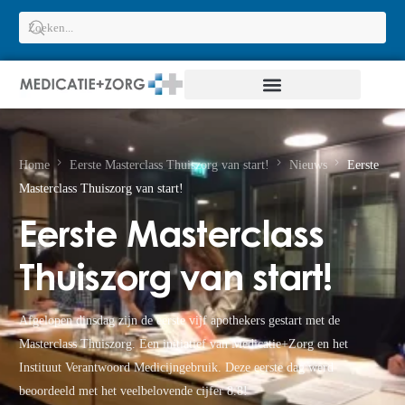
Home
Eerste Masterclass Thuiszorg van start!
Nieuws
Eerste
Masterclass Thuiszorg van start!
Eerste Masterclass
Thuiszorg van start!
Afgelopen dinsdag zijn de eerste vijf apothekers gestart met de
Masterclass Thuiszorg. Een initiatief van Medicatie+Zorg en het
Instituut Verantwoord Medicijngebruik. Deze eerste dag werd
beoordeeld met het veelbelovende cijfer 8.8!