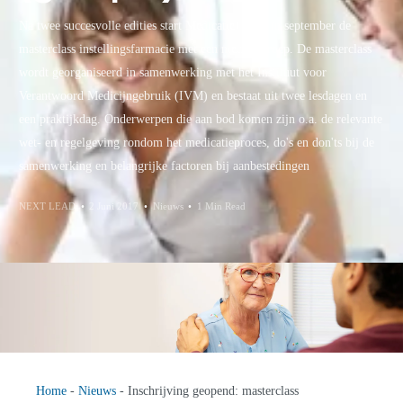
Na twee succesvolle edities start Medicatie+Zorg in september de
masterclass instellingsfarmacie met een nieuwe groep. De masterclass
wordt georganiseerd in samenwerking met het Instituut voor
Verantwoord Medicijngebruik (IVM) en bestaat uit twee lesdagen en
een praktijkdag. Onderwerpen die aan bod komen zijn o.a. de relevante
wet- en regelgeving rondom het medicatieproces, do's en don'ts bij de
samenwerking en belangrijke factoren bij aanbestedingen
NEXT LEAD
2 Juni 2017
Nieuws
1 Min Read
Home
-
Nieuws
-
Inschrijving geopend: masterclass