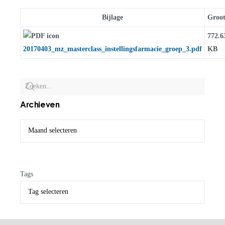
Bijlage
Groot
772.6
20170403_mz_masterclass_instellingsfarmacie_groep_3.pdf
KB
Archieven
Tags