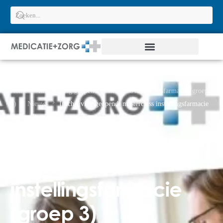
Home
Inschrijving geopend: masterclass instellingsfarmacie (groep
3)
Nieuws
Inschrijving geopend: masterclass instellingsfarmacie
(groep 3)
Inschrijving geopend:
masterclass
instellingsfarmacie
(groep 3)