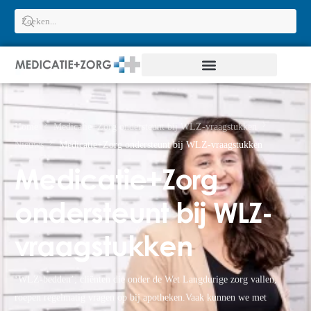
Home
Medicatie+Zorg ondersteunt bij WLZ-vraagstukken
Nieuws
Medicatie+Zorg ondersteunt bij WLZ-vraagstukken
Medicatie+Zorg
ondersteunt bij WLZ-
vraagstukken
‘WLZ-bedden’; cliënten die onder de Wet Langdurige zorg vallen,
roepen regelmatig vragen op bij apotheken.Vaak kunnen we met