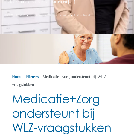
heldere uitleg, conceptcontracten en […]
NEXT LEAD
7 December 2020
Nieuws
1 Min Read
Home
-
Nieuws
-
Medicatie+Zorg ondersteunt bij WLZ-
vraagstukken
Medicatie+Zorg
ondersteunt bij
WLZ-vraagstukken