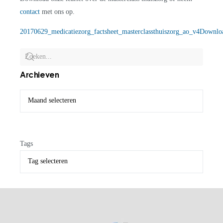
contact
met ons op.
20170629_medicatiezorg_factsheet_masterclassthuiszorg_ao_v4
Downlo
Archieven
Tags