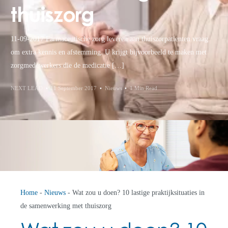
thuiszorg
11-09-2017 Farmaceutische zorg leveren aan thuiszorpatienten vraag
om extra kennis en afstemming. U krijgt bijvoorbeeld te maken met
zorgmedewerkers die de medicatie […]
NEXT LEAD
11 September 2017
Nieuws
1 Min Read
Home
-
Nieuws
-
Wat zou u doen? 10 lastige praktijksituaties in
de samenwerking met thuiszorg