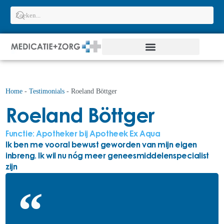
Home
-
Testimonials
-
Roeland Böttger
Roeland Böttger
Functie: Apotheker bij Apotheek Ex Aqua
Ik ben me vooral bewust geworden van mijn eigen
inbreng. Ik wil nu nóg meer geneesmiddelenspecialist
zijn