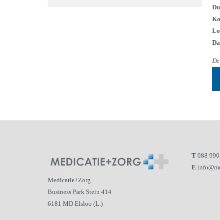
Du
Ko
Lo
Da
De
T
088 990
E
info@me
Medicatie+Zorg
Business Park Stein 414
6181 MD Elsloo (L.)