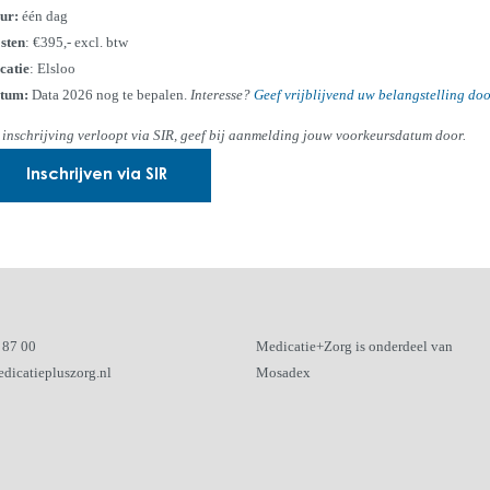
ur:
één dag
sten
: €395,- excl. btw
catie
: Elsloo
tum:
Data 2026 nog te bepalen.
Interesse?
Geef vrijblijvend uw belangstelling do
 inschrijving verloopt via SIR, geef bij aanmelding jouw voorkeursdatum door.
Inschrijven via SIR
 87 00
Medicatie+Zorg is onderdeel van
dicatiepluszorg.nl
Mosadex