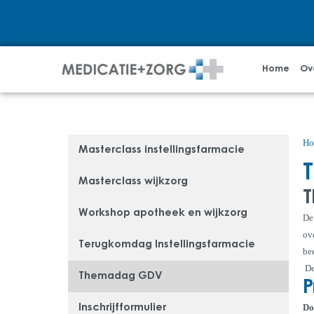
Home
Ov
Ho
Masterclass instellingsfarmacie
Masterclass wijkzorg
T
Workshop apotheek en wijkzorg
De
ov
Terugkomdag Instellingsfarmacie
be
De
Themadag GDV
P
Do
Inschrijfformulier