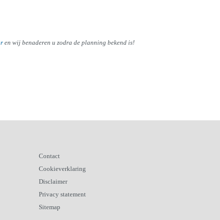
or
en wij benaderen u zodra de planning bekend is!
Contact
Cookieverklaring
Disclaimer
Privacy statement
Sitemap