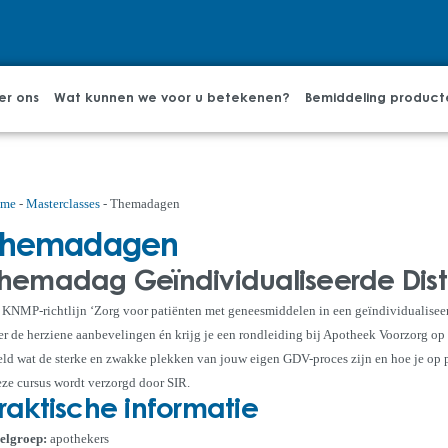
er ons
Wat kunnen we voor u betekenen?
Bemiddeling product
me
-
Masterclasses
-
Themadagen
Themadagen
hemadag Geïndividualiseerde Dist
 KNMP-richtlijn ‘Zorg voor patiënten met geneesmiddelen in een geïndividualiseerd
er de herziene aanbevelingen én krijg je een rondleiding bij Apotheek Voorzorg op
eld wat de sterke en zwakke plekken van jouw eigen GDV-proces zijn en hoe je op pr
ze cursus wordt verzorgd door SIR.
raktische informatie
elgroep:
apothekers